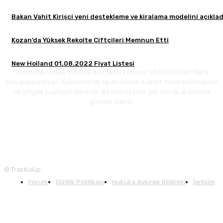
Bakan Vahit Kirişci yeni destekleme ve kiralama modelini açıklad
Kozan’da Yüksek Rekolte Çiftçileri Memnun Etti
New Holland 01.08.2022 Fiyat Listesi
TrakKulüp, içinde 100.000'den fazla konuyu, 1.300.000'den fazla
mesajı barındıran Türkiye'nin ilk ve en büyük traktör, tarım ekipmanları
ve çiftçilik paylaşım sitesidir. 86.000 üyemiz gibi sizi de aramızda
görmek isteriz.
© TrakKulüp
Forum
Gizlilik Politikası
Hukuka Aykırılık Bildirimi
İletişim