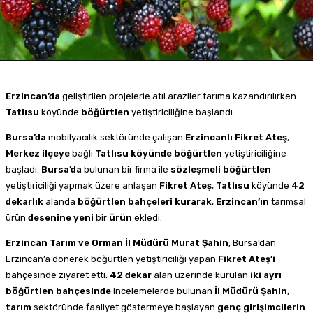
Erzincan’da
geliştirilen projelerle atıl araziler tarıma kazandırılırken
Tatlısu
köyünde
böğürtlen
yetiştiriciliğine başlandı.
Bursa’da
mobilyacılık sektöründe çalışan
Erzincanlı Fikret Ateş
,
Merkez
ilçeye
bağlı
Tatlısu
köyünde
böğürtlen
yetiştiriciliğine
başladı.
Bursa’da
bulunan bir firma ile
sözleşmeli
böğürtlen
yetiştiriciliği yapmak üzere anlaşan
Fikret
Ateş
,
Tatlısu
köyünde
42
dekarlık
alanda
böğürtlen
bahçeleri
kurarak
,
Erzincan’ın
tarımsal
ürün
desenine
yeni
bir
ürün
ekledi.
Erzincan Tarım ve Orman İl Müdürü Murat Şahin
, Bursa’dan
Erzincan’a dönerek böğürtlen yetiştiriciliği yapan
Fikret
Ateş’i
bahçesinde ziyaret etti.
42
dekar
alan üzerinde kurulan
iki
ayrı
böğürtlen
bahçesinde
incelemelerde bulunan
İl Müdürü Şahin
,
tarım
sektöründe faaliyet göstermeye başlayan
genç
girişimcilerin