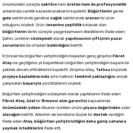
önümüzdeki süreçte
sektöre
hem
üretim hem de profesyonellik
anlamında canlılık kazandıracaklarını kaydetti.
Böğürtlenin
gerek
gıda
sektöründe gerekse
sağlık
sektöründe
aranan
bir ürün
olduğunu söyledi. Ürün d
esenine çeşitlilik
katacak olan
böğürtlenin
ileriki süreçte yaygınlaşmasını dilediklerini ifade eden
Şahin, üretimin
sözleşmeli
olarak
yapılmasının
çiftçinin
pazar
sorunlarını
da ortadan
kaldırdığını
belirtti.
Erzincan’da böğürtlen yetiştiriciliğini başlatan genç girişimci
Fikret
Ateş
ise geçtiğimiz yıl başlattıkları böğürtlen yetiştiriciliğini başarılı bir
şekilde devam ettirdiklerini kaydetti. Girişimci Ateş,
Tatlısu
köyünde
projeye
başladıklarında
yöre halkının
temkinli
yaklaştığını
ancak
çalışmaları
başarıyla
yürüttüklerini söyledi.
Böğürtlen yetiştiriciliğini sözleşmeli olarak yaptıklarını ifade eden
Fikret Ateş
,
özel
bir
firmanın
alım
garantisi
kapsamında
önümüzdeki
yıldan
itibaren üretilen ürünü
piyasa
değerinden
satın
alacağını
belirtti. Ailesinin de kendisine büyük bir
destek
verdiğini
ifade eden
Ateş
,
böğürtlen yetiştiriciliğini daha geniş sahalara
yaymak istediklerini
ifade etti.