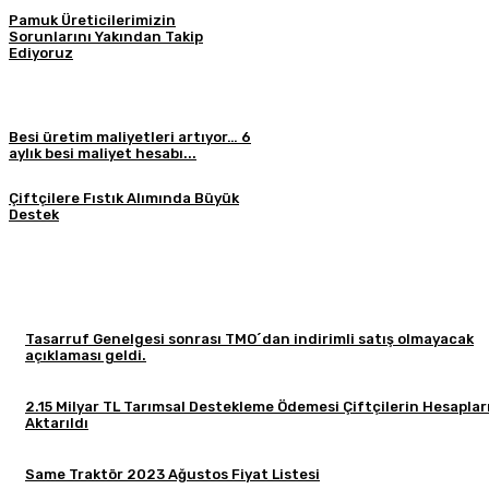
Pamuk Üreticilerimizin
Sorunlarını Yakından Takip
Ediyoruz
Besi üretim maliyetleri artıyor… 6
aylık besi maliyet hesabı...
Çiftçilere Fıstık Alımında Büyük
Destek
Tasarruf Genelgesi sonrası TMO´dan indirimli satış olmayacak
açıklaması geldi.
2.15 Milyar TL Tarımsal Destekleme Ödemesi Çiftçilerin Hesaplar
Aktarıldı
Same Traktör 2023 Ağustos Fiyat Listesi