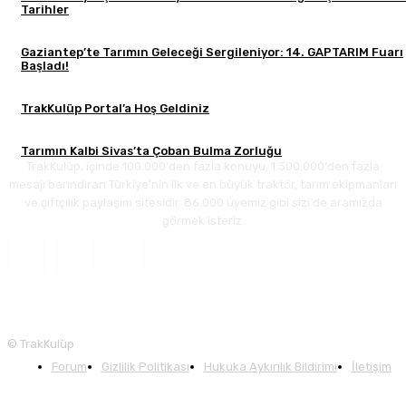
Tarihler
Gaziantep’te Tarımın Geleceği Sergileniyor: 14. GAPTARIM Fuarı
Başladı!
TrakKulüp Portal’a Hoş Geldiniz
Tarımın Kalbi Sivas’ta Çoban Bulma Zorluğu
TrakKulüp, içinde 100.000'den fazla konuyu, 1.300.000'den fazla
mesajı barındıran Türkiye'nin ilk ve en büyük traktör, tarım ekipmanları
ve çiftçilik paylaşım sitesidir. 86.000 üyemiz gibi sizi de aramızda
görmek isteriz.
© TrakKulüp
Forum
Gizlilik Politikası
Hukuka Aykırılık Bildirimi
İletişim