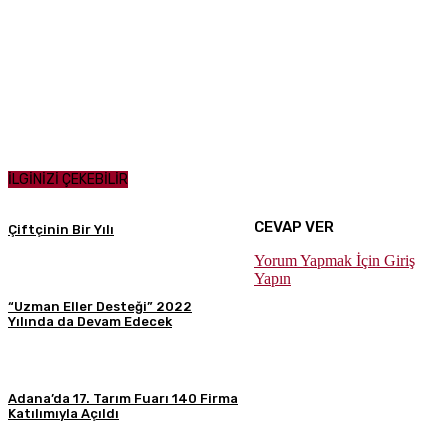
İLGİNİZİ ÇEKEBİLİR
CEVAP VER
Çiftçinin Bir Yılı
Yorum Yapmak İçin Giriş
Yapın
“Uzman Eller Desteği” 2022
Yılında da Devam Edecek
Adana’da 17. Tarım Fuarı 140 Firma
Katılımıyla Açıldı