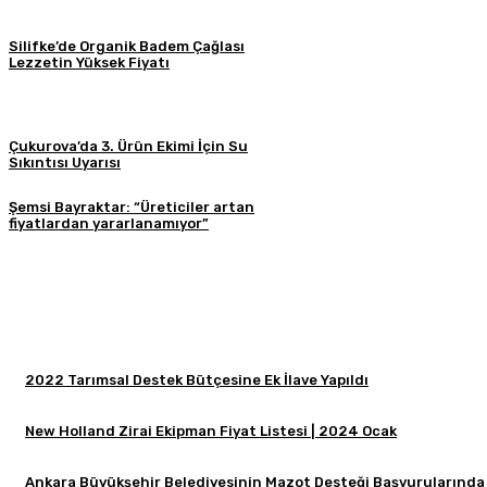
Silifke’de Organik Badem Çağlası
Lezzetin Yüksek Fiyatı
Çukurova’da 3. Ürün Ekimi İçin Su
Sıkıntısı Uyarısı
Şemsi Bayraktar: “Üreticiler artan
fiyatlardan yararlanamıyor”
2022 Tarımsal Destek Bütçesine Ek İlave Yapıldı
New Holland Zirai Ekipman Fiyat Listesi | 2024 Ocak
Ankara Büyükşehir Belediyesinin Mazot Desteği Başvurularında