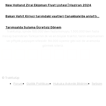
New Holland Zirai Ekipman Fiyat Listesi | Haziran 2024
Bakan Vahit Kirişci tarımdaki vaatleri Çanakkale’de anlattı…
Tarımsalda Sulama Ücretsiz Dönem
TrakKulüp, içinde 100.000'den fazla konuyu, 1.300.000'den fazla
mesajı barındıran Türkiye'nin ilk ve en büyük traktör, tarım ekipmanları
ve çiftçilik paylaşım sitesidir. 86.000 üyemiz gibi sizi de aramızda
görmek isteriz.
© TrakKulüp
Forum
Gizlilik Politikası
Hukuka Aykırılık Bildirimi
İletişim