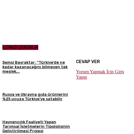
İLGİNİZİ ÇEKEBİLİR
CEVAP VER
Şemsi Bayraktar: “Türkiye’de ne
kadar kazanacağını bilmeyen tek
Yorum Yapmak İçin Giriş
meslek...
Yapın
Rusya ve Ukrayna gıda ürünlerini
%25 ucuza Türkiye’ye satabilir
Hayvancılık Faaliyeti Yapan
Tarımsal İşletmelerin Tipolojisinin
Geliştirilmesi Projesi