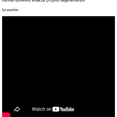
harman dönemini; emektar çiftçimiz değerlendiriyor.
İyi seyirler…