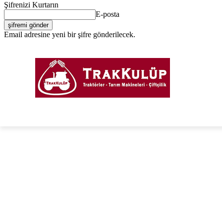
Şifrenizi Kurtarın
E-posta
Email adresine yeni bir şifre gönderilecek.
Giriş Yap / Kayıt Ol
PORTAL
FORUM
TRAKTÖRLER
TARIM EKIPM