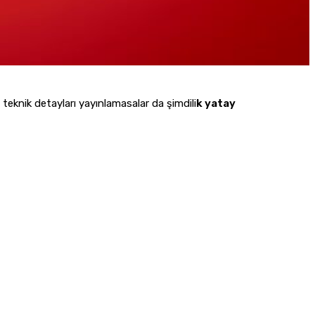
eknik detayları yayınlamasalar da şimdili
k yatay