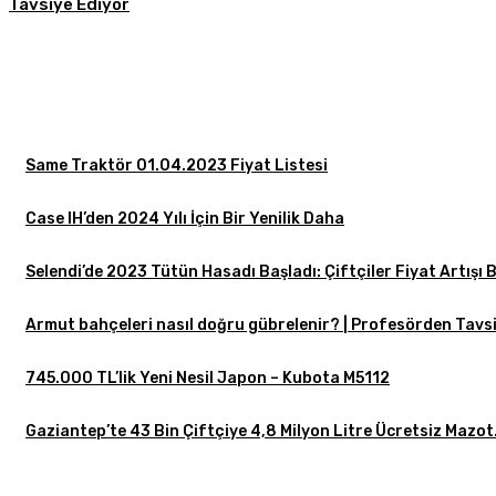
Tavsiye Ediyor
Same Traktör 01.04.2023 Fiyat Listesi
Case IH’den 2024 Yılı İçin Bir Yenilik Daha
Selendi’de 2023 Tütün Hasadı Başladı: Çiftçiler Fiyat Artışı 
Armut bahçeleri nasıl doğru gübrelenir? | Profesörden Tavsi
745.000 TL’lik Yeni Nesil Japon – Kubota M5112
Gaziantep’te 43 Bin Çiftçiye 4,8 Milyon Litre Ücretsiz Mazot.