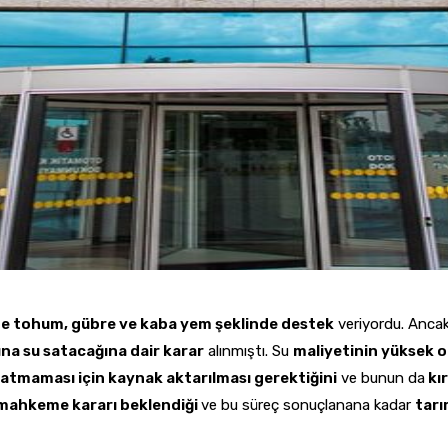
me tohum, gübre ve kaba yem şeklinde destek
veriyordu. Anc
na su satacağına dair karar
alınmıştı. Su
maliyetinin yüksek o
batmaması için kaynak aktarılması gerektiğini
ve bunun da
kı
in mahkeme kararı beklendiği
ve bu süreç sonuçlanana kadar
tarı