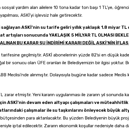
 sosyal yardım alan ailelere 10 tona kadar ton başı 1 TL’ye, öğrenci
apılması, ASKİ’yi işlevsiz hale getirecektir.
sağlayan ASKİ’nin su tarife geliri yıllık yaklaşık 1.8 miyar TL
a fiyat artışları sonucunda YAKLAŞIK 5 MİLYAR TL OLMASI BEKLE
ALINAN BU KARAR SU İNDİRİMİ KARARI DEĞİL ASKİ’NİN İFLAS
rifesine geçilmiştir. ASKİ abonelerinin yüzde 82’si en düşük kade
al bir sonucu olan ÜFE oranları ile Belediyemizin bir ilgisi yoktur
B Meclisi’nde alınmıştır. Dolayısıyla bugüne kadar sadece Meclis ka
TL zarar etmiştir. Yeni kararın uygulanması ile zararın yıl sonunda 
için ASKİ’nin devam eden altyapı çalışmaları ve müteahhitlik
tlarındaki çalışmalar ile su taşkınlarını önleyecek büyük alt
ütçesinden para aktarılacaktır. Bu yüzden Belediyenin büyük projel
deniyle iptal edilecektir. Zararın ekonomik koşullar nedeniyle daha