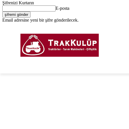
Şifrenizi Kurtarın
E-posta
Email adresine yeni bir şifre gönderilecek.
Giriş Yap / Kayıt Ol
PORTAL
FORUM
TRAKTÖRLER
TARIM EKIPM