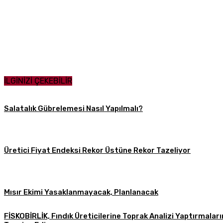
Paylaş
İLGİNİZİ ÇEKEBİLİR
Salatalık Gübrelemesi Nasıl Yapılmalı?
Üretici Fiyat Endeksi Rekor Üstüne Rekor Tazeliyor
Mısır Ekimi Yasaklanmayacak, Planlanacak
FİSKOBİRLİK, Fındık Üreticilerine Toprak Analizi Yaptırmaları