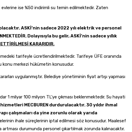
 evlerine ise %50 indirimli su temin edilmektedir. Zaten
 olacaktır. ASKİ’nin sadece 2022 yılı elektrik ve personel
NMEKTEDİR. Dolayısıyla bu gelir, ASKİ’nin sadece yıllık
 ETTİRİLMESİ KARARIDIR.
medeki tarifeyle ücretlendirilmektedir. Tarifeye ÜFE oranında
. Bu konu merkezi hükümetin konusudur.
rarları uygulanmıştır. Belediye yönetiminin fiyat artışı yapması
kadar 1 milyar 100 milyon TL’ye çıkması beklenmektedir. Su hayati
 hizmetleri MECBUREN durdurulacaktır. 30 yıldır ihmal
yapı çalışmaları da yine zorunlu olarak yarıda
erinin ihale süreçlerinin iptal edilmesi söz konusudur. Maalesef
 da artması durumunda personel çıkartılmak zorunda kalınacaktır.