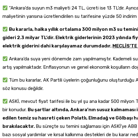
“Ankara’da suyun m3 maliyeti 24 TL, ücreti ise 13 TL’dir. Ayrıca
maliyetinin yarısına ücretlendirilen su tarifesine yüzde 50 indirim y
Bu kararla, halka yıllık ortalama 300 milyon m3 su temini 
gideri 2.3 milyar TL’dir. Elektrik giderlerinin 2023 yılınd
elektrik giderini dahi karşılayamaz durumdadır.
MECLİS’TE 
Ankara’da suya yeni dönemde zam yapılmamıştır. Kademeli su ta
artış yapılmaktadır. Enflasyonun ve genel ekonomik koşulların doğ
Tüm bu kararlar, AK Partili üyelerin çoğunluğunu oluşturduğu AB
söz konusu değildir.
ASKİ, mevcut fiyat tarifesi ile bu yıl şu ana kadar 500 milyon 
bir konudur.
Bu şartlar altında, Ankara’nın susuz kalmaması 
edilen temiz su hasreti çeken Polatlı, Elmadağ ve Gölbaşı ha
bırakılacaktır.
Bu süreçte su temini sağlaması için ASKİ’ye ABB b
bazı sosyal yardımlar ve kırsal kalkınma destekleri de bu karar ne