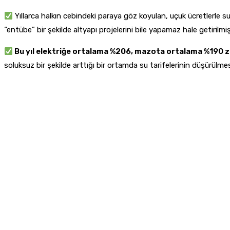
Yıllarca halkın cebindeki paraya göz koyulan, uçuk ücretlerle su sa
“entübe” bir şekilde altyapı projelerini bile yapamaz hale getirilmiş
Bu yıl elektriğe ortalama %206, mazota ortalama %190 za
soluksuz bir şekilde arttığı bir ortamda su tarifelerinin düşürülmes