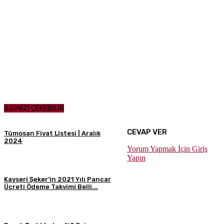
İLGİNİZİ ÇEKEBİLİR
CEVAP VER
Tümosan Fiyat Listesi | Aralık
2024
Yorum Yapmak İçin Giriş
Yapın
Kayseri Şeker’in 2021 Yılı Pancar
Ücreti Ödeme Takvimi Belli...