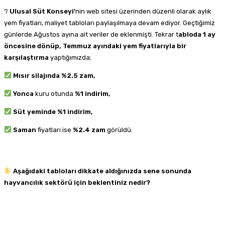
?
Ulusal Süt Konseyi’
nin web sitesi üzerinden düzenli olarak aylık
yem fiyatları, maliyet tabloları paylaşılmaya devam ediyor. Geçtiğimiz
günlerde Ağustos ayına ait veriler de eklenmişti. Tekrar t
abloda 1 ay
öncesine dönüp, Temmuz ayındaki yem fiyatlarıyla bir
karşılaştırma
yaptığımızda;
Mısır silajında %2.5 zam,
Yonca
kuru otunda
%1
i
ndirim,
Süt yeminde %1 indirim,
Saman
fiyatları ise
%2.4 zam
görüldü.
Aşağıdaki tabloları dikkate aldığınızda sene sonunda
hayvancılık sektörü için beklentiniz nedir?