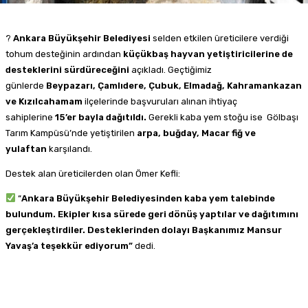
?
Ankara Büyükşehir Belediyesi
selden etkilen üreticilere verdiği
tohum desteğinin ardından
küçükbaş hayvan yetiştiricilerine de
desteklerini sürdüreceğini
açıkladı. Geçtiğimiz
günlerde
Beypazarı, Çamlıdere, Çubuk, Elmadağ, Kahramankazan
ve Kızılcahamam
ilçelerinde başvuruları alınan ihtiyaç
sahiplerine
15’er bayla dağıtıldı.
Gerekli kaba yem stoğu ise Gölbaşı
Tarım Kampüsü’nde yetiştirilen
arpa, buğday, Macar fiğ ve
yulaftan
karşılandı.
Destek alan üreticilerden olan Ömer Kefli:
“
Ankara Büyükşehir Belediyesinden kaba yem talebinde
bulundum. Ekipler kısa sürede geri dönüş yaptılar ve dağıtımını
gerçekleştirdiler. Desteklerinden dolayı Başkanımız Mansur
Yavaş’a teşekkür ediyorum”
dedi.