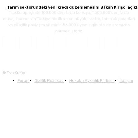
Tarım sektöründeki yeni kredi düzenlemesini Bakan Kirişci açık
TrakKulüp, içinde 100.000'den fazla konuyu, 1.300.000'den fazla
mesajı barındıran Türkiye'nin ilk ve en büyük traktör, tarım ekipmanları
ve çiftçilik paylaşım sitesidir. 86.000 üyemiz gibi sizi de aramızda
görmek isteriz.
© TrakKulüp
Forum
Gizlilik Politikası
Hukuka Aykırılık Bildirimi
İletişim