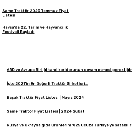
Same Traktör 2023 Temmuz Fiyat
Listesi
Havsa’da 22. Tarım ve Hayvancılık
Festivali Başladı
ABD ve Avrupa Birliği tahıl koridorunun devam etmesi gerektiğini
İşte 2021’in En Değerli Traktör Şirketleri…
Başak Traktör Fiyat Listesi | Mayıs 2024
Same Traktör Fiyat Listesi | 2024 Şubat
Rusya ve Ukrayna gıda ürünlerini %25 ucuza Türkiye’ye satabilir