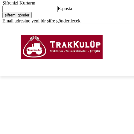
Şifrenizi Kurtarın
E-posta
Email adresine yeni bir şifre gönderilecek.
Giriş Yap / Kayıt Ol
PORTAL
FORUM
TRAKTÖRLER
TARIM EKIPM