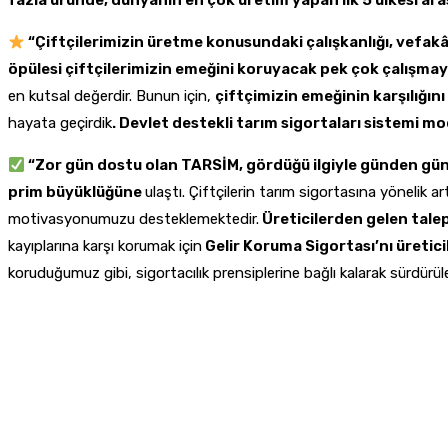
fazla üründe, dünyanın en çok üretim yapan ilk 5 ülkesi ara
“Çiftçilerimizin üretme konusundaki çalışkanlığı, vefak
öpülesi çiftçilerimizin emeğini koruyacak pek çok çalışm
en kutsal değerdir. Bunun için,
çiftçimizin emeğinin karşılığın
hayata geçirdik
. Devlet destekli tarım sigortaları sistemi m
“Zor gün dostu olan TARSİM, gördüğü ilgiyle günden gün
prim büyüklüğüne
ulaştı. Çiftçilerin tarım sigortasına yönelik a
motivasyonumuzu desteklemektedir.
Üreticilerden gelen tale
kayıplarına karşı korumak için
Gelir Koruma Sigortası’nı üretic
koruduğumuz gibi, sigortacılık prensiplerine bağlı kalarak sürdürüle