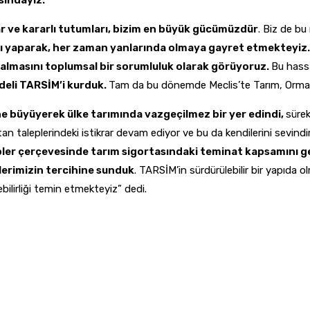
sındayız.”
âr ve kararlı tutumları, bizim en büyük gücümüzdür
. Biz de bu
ayı yaparak, her zaman yanlarında olmaya gayret etmekteyiz.
ı almasını toplumsal bir sorumluluk olarak görüyoruz.
Bu hassa
odeli TARSİM’i kurduk.
Tam da bu dönemde Meclis’te Tarım, Orman 
e büyüyerek ülke tarımında vazgeçilmez bir yer edindi,
sürek
rtan taleplerindeki istikrar devam ediyor ve bu da kendilerini sevind
pler çerçevesinde tarım sigortasındaki teminat kapsamını 
ilerimizin tercihine sunduk
. TARSİM’in sürdürülebilir bir yapıda 
bilirliği temin etmekteyiz” dedi.