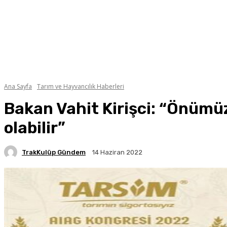
Ana Sayfa
Tarım ve Hayvancılık Haberleri
Bakan Vahit Kirişci: “Önümüz
olabilir”
TrakKulüp Gündem
14 Haziran 2022