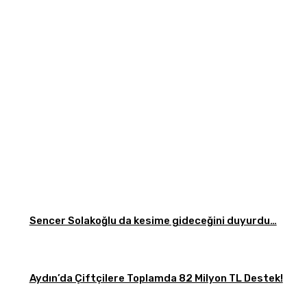
Sencer Solakoğlu da kesime gideceğini duyurdu…
Aydın’da Çiftçilere Toplamda 82 Milyon TL Destek!