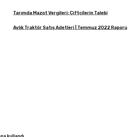
Tarımda Mazot Vergileri: Çiftçilerin Talebi
Aylık Traktör Satış Adetleri | Temmuz 2022 Raporu
na kullandı