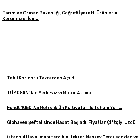
Tarım ve Orman Bakanlığı, Coğrafi İşaretli Ürünlerin
Korunması İçin...
Tahıl Koridoru Tekrardan Açıldı!
TÜMOSAN’dan Yerli Faz-5 Motor Atılımı
Fendt 1050 7.5 Metrelik Ön Kultivatör ile Tohum Yeri...
Glohaven Şeftalisinde Hasat Başladı, Fiyatlar Çiftçiyi Üzdü
İstanbul Havalimanı tercihini tekrar Massey Ferguson’dan ya