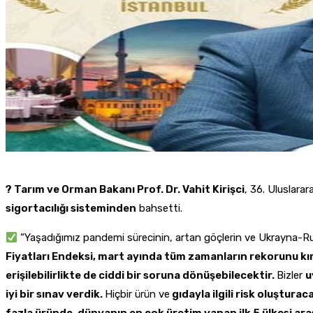
? Tarım ve Orman Bakanı Prof. Dr. Vahit Kirişci
, 36. Uluslarar
sigortacılığı sisteminden
bahsetti.
“Yaşadığımız pandemi sürecinin, artan göçlerin ve Ukrayna-Rusya
Fiyatları Endeksi, mart ayında tüm zamanların rekorunu kır
erişilebilirlikte de ciddi bir soruna dönüşebilecektir.
Bizler
u
iyi bir sınav verdik.
Hiçbir ürün ve
gıdayla ilgili risk oluştura