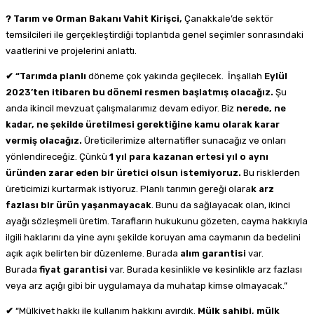
? Tarım ve Orman Bakanı Vahit Kirişci,
Çanakkale’de sektör
temsilcileri ile gerçekleştirdiği toplantıda genel seçimler sonrasındaki
vaatlerini ve projelerini anlattı.
✔ “Tarımda planlı
döneme çok yakında geçilecek. İnşallah
Eylül
2023’ten itibaren bu dönemi resmen başlatmış olacağız.
Şu
anda ikincil mevzuat çalışmalarımız devam ediyor. Biz
nerede, ne
kadar, ne şekilde üretilmesi gerektiğine kamu olarak karar
vermiş olacağız.
Üreticilerimize alternatifler sunacağız ve onları
yönlendireceğiz. Çünkü
1 yıl para kazanan ertesi yıl o aynı
üründen zarar eden bir üretici olsun istemiyoruz.
Bu risklerden
üreticimizi kurtarmak istiyoruz. Planlı tarımın gereği olara
k arz
fazlası bir ürün yaşanmayacak
. Bunu da sağlayacak olan, ikinci
ayağı sözleşmeli üretim. Tarafların hukukunu gözeten, cayma hakkıyla
ilgili haklarını da yine aynı şekilde koruyan ama caymanın da bedelini
açık açık belirten bir düzenleme. Burada
alım garantisi
var.
Burada
fiyat garantisi
var. Burada kesinlikle ve kesinlikle arz fazlası
veya arz açığı gibi bir uygulamaya da muhatap kimse olmayacak.”
✔
“Mülkiyet hakkı ile kullanım hakkını ayırdık.
Mülk sahibi, mülk