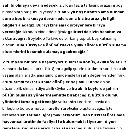
sahibi olmaya devam edecek
, 2 yıldan fazla tarlasını, arazisini boş
bırakanlara biz şunu diyeceğiz:
‘Bak 2 yıl boş bıraktın ama bundan
sonra boş bırakmaya devam ederseniz biz bu araziyle ilgili
bilgileri alacağız. Burayı kiralamak isteyenlere kiraya
vereceğiz.
Kiradan elde edeceğimiz
gelirleri de sizin hesabınıza
aktaracağız.’
Böylelikle Türkiye’de bir karış toprak boş kalmamış
olacak.
Tüm Türkiye’de önümüzdeki 5 yıllık sürede bütün sulama
sistemlerini basınçlı sulamaya geçireceğiz.”
✔ “Biz yeni bir proje başlatıyoruz. Kırsala dönüş, akıllı köyler.
Biz
zamanında kırsalı terk ettik. Şehre gelip şehrin etrafında kendimize bir
yaşam alanı aradık ama şimdi pandemide kırsalın değeri yeniden fark
edildi
. Şimdi tekrar kırsala dönüşler başladı.
Burada da bir
düzensizlik olmasın diye akıllı köyler ve
bu akıllı köylerde şehrin
bütün olumsuz yönlerini şehirde bırakacağız. Bütün olumlu
yönlerini kırsala getireceğiz
ve kırsalın kendi artılarıyla da
birleştirip burada mutlu, müreffeh üreticiler oluşturacağız. İşte
kırsalda
‘Ben tarımla uğraşmak istiyorum, ben bitkisel üretimde,
hayvansal üretimde faaliyette bulunmak istiyorum.’ diyen
gençlere, kadınlara arazi tahsisi yapacağız.
Bu arazi tahsisi için