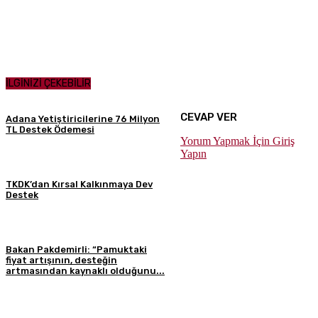
İLGİNİZİ ÇEKEBİLİR
CEVAP VER
Adana Yetiştiricilerine 76 Milyon
TL Destek Ödemesi
Yorum Yapmak İçin Giriş
Yapın
TKDK’dan Kırsal Kalkınmaya Dev
Destek
Bakan Pakdemirli: “Pamuktaki
fiyat artışının, desteğin
artmasından kaynaklı olduğunu...