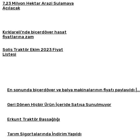
7,23 Milyon Hektar Arazi Sulamaya
Açılacak
Kırklareli’nde biçerdöver hasat
fiyatlarına zam
Solis Traktör Ekim 2023 Fiyat
Listesi
En sonunda biçerdöver ve balya makinalarının fiyatı paylaşıldı |..
Geri Dönen Hiçbir Ürün İçeride Satışa Sunulmuyor
Erkunt Traktör Başsağlığı
Tarım Sigortalarında İndirim Yapıldı