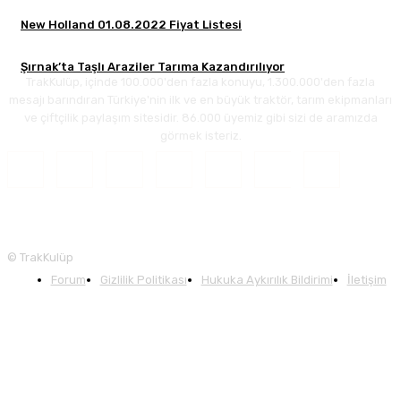
New Holland 01.08.2022 Fiyat Listesi
Şırnak’ta Taşlı Araziler Tarıma Kazandırılıyor
TrakKulüp, içinde 100.000'den fazla konuyu, 1.300.000'den fazla
mesajı barındıran Türkiye'nin ilk ve en büyük traktör, tarım ekipmanları
ve çiftçilik paylaşım sitesidir. 86.000 üyemiz gibi sizi de aramızda
görmek isteriz.
© TrakKulüp
Forum
Gizlilik Politikası
Hukuka Aykırılık Bildirimi
İletişim