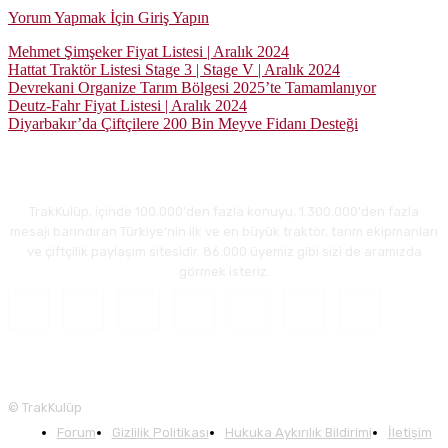
Yorum Yapmak İçin Giriş Yapın
Mehmet Şimşeker Fiyat Listesi | Aralık 2024
Hattat Traktör Listesi Stage 3 | Stage V | Aralık 2024
Devrekani Organize Tarım Bölgesi 2025’te Tamamlanıyor
Deutz-Fahr Fiyat Listesi | Aralık 2024
Diyarbakır’da Çiftçilere 200 Bin Meyve Fidanı Desteği
TrakKulüp, içinde 100.000'den fazla konuyu, 1.300.000'den fazla
mesajı barındıran Türkiye'nin ilk ve en büyük traktör, tarım ekipmanları
ve çiftçilik paylaşım sitesidir. 86.000 üyemiz gibi sizi de aramızda
görmek isteriz.
© TrakKulüp
Forum
Gizlilik Politikası
Hukuka Aykırılık Bildirimi
İletişim