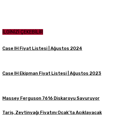
Paylaş
İLGİNİZİ ÇEKEBİLİR
Case IH Fiyat Listesi | Ağustos 2024
Case IH Ekipman Fiyat Listesi | Ağustos 2023
Massey Ferguson 7616 Diskaroyu Savuruyor
Tariş, Zeytinyağı Fiyatını Ocak’ta Açıklayacak