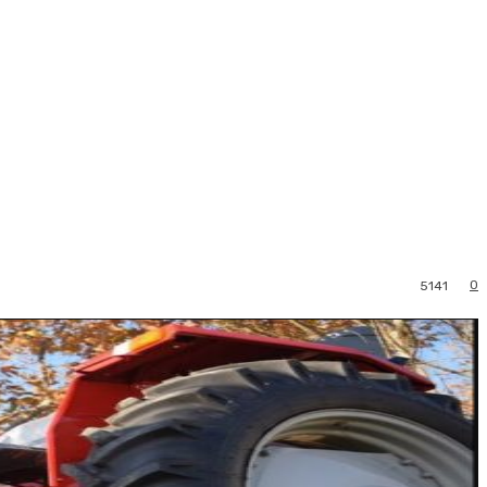
0
5141