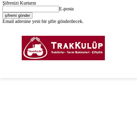
Şifrenizi Kurtarın
E-posta
Email adresine yeni bir şifre gönderilecek.
Giriş Yap / Kayıt Ol
PORTAL
FORUM
TRAKTÖRLER
TARIM EKIPM