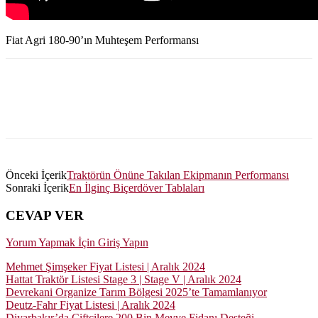
Fiat Agri 180-90’ın Muhteşem Performansı
Önceki İçerik
Traktörün Önüne Takılan Ekipmanın Performansı
Sonraki İçerik
En İlginç Biçerdöver Tablaları
CEVAP VER
Yorum Yapmak İçin Giriş Yapın
Mehmet Şimşeker Fiyat Listesi | Aralık 2024
Hattat Traktör Listesi Stage 3 | Stage V | Aralık 2024
Devrekani Organize Tarım Bölgesi 2025’te Tamamlanıyor
Deutz-Fahr Fiyat Listesi | Aralık 2024
Diyarbakır’da Çiftçilere 200 Bin Meyve Fidanı Desteği