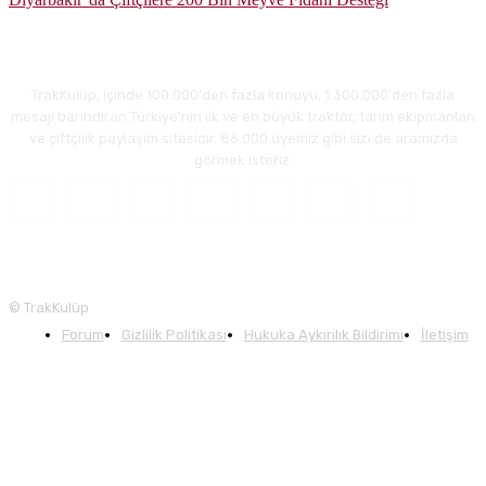
TrakKulüp, içinde 100.000'den fazla konuyu, 1.300.000'den fazla
mesajı barındıran Türkiye'nin ilk ve en büyük traktör, tarım ekipmanları
ve çiftçilik paylaşım sitesidir. 86.000 üyemiz gibi sizi de aramızda
görmek isteriz.
© TrakKulüp
Forum
Gizlilik Politikası
Hukuka Aykırılık Bildirimi
İletişim