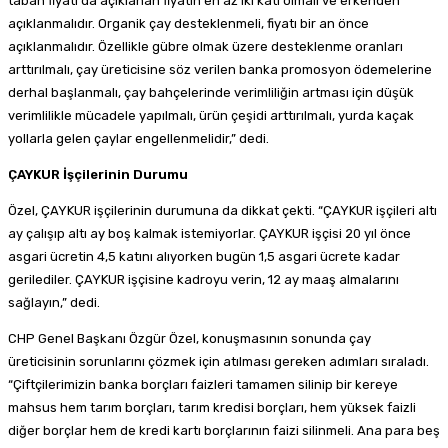
taban fiyatı da açıklanan fiyatın en az iki katı olmalı ve erkenden
açıklanmalıdır. Organik çay desteklenmeli, fiyatı bir an önce
açıklanmalıdır. Özellikle gübre olmak üzere desteklenme oranları
arttırılmalı, çay üreticisine söz verilen banka promosyon ödemelerine
derhal başlanmalı, çay bahçelerinde verimliliğin artması için düşük
verimlilikle mücadele yapılmalı, ürün çeşidi arttırılmalı, yurda kaçak
yollarla gelen çaylar engellenmelidir,” dedi.
ÇAYKUR İşçilerinin Durumu
Özel, ÇAYKUR işçilerinin durumuna da dikkat çekti. “ÇAYKUR işçileri altı
ay çalışıp altı ay boş kalmak istemiyorlar. ÇAYKUR işçisi 20 yıl önce
asgari ücretin 4,5 katını alıyorken bugün 1,5 asgari ücrete kadar
gerilediler. ÇAYKUR işçisine kadroyu verin, 12 ay maaş almalarını
sağlayın,” dedi.
CHP Genel Başkanı Özgür Özel, konuşmasının sonunda çay
üreticisinin sorunlarını çözmek için atılması gereken adımları sıraladı.
“Çiftçilerimizin banka borçları faizleri tamamen silinip bir kereye
mahsus hem tarım borçları, tarım kredisi borçları, hem yüksek faizli
diğer borçlar hem de kredi kartı borçlarının faizi silinmeli. Ana para beş