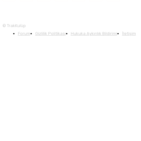
© TrakKulüp
Forum
Gizlilik Politikası
Hukuka Aykırılık Bildirimi
İletişim