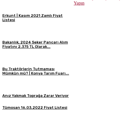
Yapın
Erkunt | Kasım 2021 Zamlı Fiyat
Listesi
Bakanlık, 2024 Şeker Pancarı Alım
Fiyatını 2.375 TL Olarak...
Bu Traktörlerin Tutmaması
Mümkün mü? | Konya Tarım Fuarı...
Anız Yakmak Toprağa Zarar Veriyor
Tümosan 16.03.2022 Fiyat Listesi