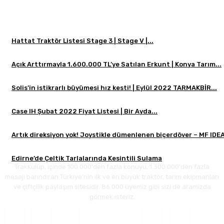
Hattat Traktör Listesi Stage 3 | Stage V |...
Açık Arttırmayla 1.600.000 TL’ye Satılan Erkunt | Konya Tarım...
Solis’in istikrarlı büyümesi hız kesti! | Eylül 2022 TARMAKBİR...
Case IH Şubat 2022 Fiyat Listesi | Bir Ayda...
Artık direksiyon yok! Joystikle dümenlenen biçerdöver – MF IDE
Edirne’de Çeltik Tarlalarında Kesintili Sulama
TrakKulüp, içinde 100.000'den fazla konuyu, 1.300.000'den fazla
mesajı barındıran Türkiye'nin ilk ve en büyük traktör, tarım ekipmanları
ve çiftçilik paylaşım sitesidir. 86.000 üyemiz gibi sizi de aramızda
görmek isteriz.