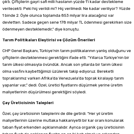
çıktı. Çiftçilerin gayri safi milli hasılanın yüzde 1’i kadar destekleme
verilecekti. Peki hiç verildi mi? Hiç verilmedi. Ne kadar veriliyor? Yüzde
1 binde 2. Öyle olunca toplamda 853 milyar lira alacağınız var
devletten. Sadece geçen sene 178 milyar TL ödenmesi gerekirken size
ödenmeyen desteklemedir,” diye konuştu.
Tarım Politikaları Eleştirisi ve Çözüm Önerileri
CHP Genel Başkanı, Türkiye’nin tarım politikalarının yanlış olduğunu ve
çiftçilerin desteklenmesi gerektiğini ifade etti. “Yıllarca Türkiye’nin bir
tarım ülkesi olmasıyla övündük. Ancak son yıllarda bir tarım ülkesi
olma vasfını kaybettiğimizi üzülerek takip ediyoruz. Bereketli
topraklarımız varken Afrika’da Venezuela’da toprak kiralayıp tarım
yapanlar var,” dedi. Özel, üretici fiyatlarını düşürmek yerine üretim
maliyetlerinin düşürülmesi gerektiğini söyledi.
Çay Üreticisinin Talepleri
Özel, çay üreticisinin taleplerini de dile getirdi. “Her yıl üretim
maliyetlerinin üzerine mutlaka hakkaniyetli bir kar oranı konularak
taban fiyat erkenden açıklanmalıdır. Ayrıca organik çay üreticisinin