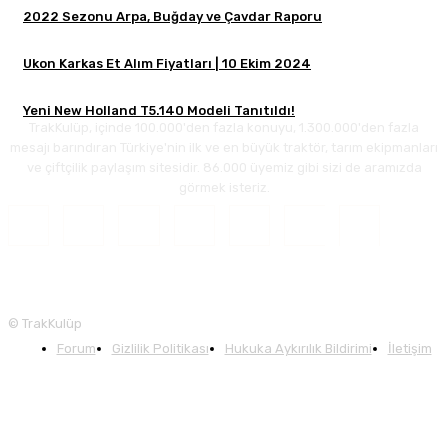
2022 Sezonu Arpa, Buğday ve Çavdar Raporu
Ukon Karkas Et Alım Fiyatları | 10 Ekim 2024
Yeni New Holland T5.140 Modeli Tanıtıldı!
TrakKulüp, içinde 100.000'den fazla konuyu, 1.300.000'den fazla
mesajı barındıran Türkiye'nin ilk ve en büyük traktör, tarım ekipmanları
ve çiftçilik paylaşım sitesidir. 86.000 üyemiz gibi sizi de aramızda
görmek isteriz.
© TrakKulüp
Forum
Gizlilik Politikası
Hukuka Aykırılık Bildirimi
İletişim