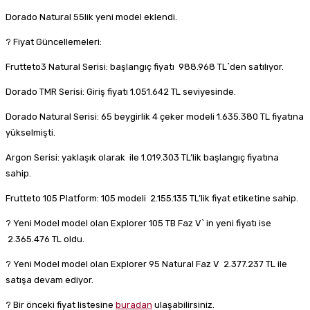
Dorado Natural 55lik yeni model eklendi.
? Fiyat Güncellemeleri:
Frutteto3 Natural Serisi: başlangıç fiyatı 988.968 TL`den satılıyor.
Dorado TMR Serisi: Giriş fiyatı 1.051.642 TL seviyesinde.
Dorado Natural Serisi: 65 beygirlik 4 çeker modeli 1.635.380 TL fiyatına
yükselmişti.
Argon Serisi: yaklaşık olarak ile 1.019.303 TL’lik başlangıç fiyatına
sahip.
Frutteto 105 Platform: 105 modeli 2.155.135 TL’lik fiyat etiketine sahip.
? Yeni Model model olan Explorer 105 TB Faz V` in yeni fiyatı ise
2.365.476 TL oldu.
? Yeni Model model olan Explorer 95 Natural Faz V 2.377.237 TL ile
satışa devam ediyor.
? Bir önceki fiyat listesine
buradan
ulaşabilirsiniz.