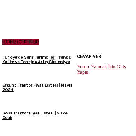
İLGİNİZİ ÇEKEBİLİR
CEVAP VER
Türkiye’de Sera Tarımcılığı Trendi:
Kalite ve Tonajda Artış Gözleniyor
Yorum Yapmak İçin Giriş
Yapın
Erkunt Traktör Fiyat Listesi | Mayıs
2024
Solis Traktör Fiyat Listesi | 2024
Ocak