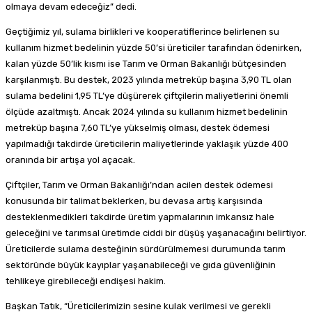
olmaya devam edeceğiz” dedi.
Geçtiğimiz yıl, sulama birlikleri ve kooperatiflerince belirlenen su
kullanım hizmet bedelinin yüzde 50’si üreticiler tarafından ödenirken,
kalan yüzde 50’lik kısmı ise Tarım ve Orman Bakanlığı bütçesinden
karşılanmıştı. Bu destek, 2023 yılında metreküp başına 3,90 TL olan
sulama bedelini 1,95 TL’ye düşürerek çiftçilerin maliyetlerini önemli
ölçüde azaltmıştı. Ancak 2024 yılında su kullanım hizmet bedelinin
metreküp başına 7,60 TL’ye yükselmiş olması, destek ödemesi
yapılmadığı takdirde üreticilerin maliyetlerinde yaklaşık yüzde 400
oranında bir artışa yol açacak.
Çiftçiler, Tarım ve Orman Bakanlığı’ndan acilen destek ödemesi
konusunda bir talimat beklerken, bu devasa artış karşısında
desteklenmedikleri takdirde üretim yapmalarının imkansız hale
geleceğini ve tarımsal üretimde ciddi bir düşüş yaşanacağını belirtiyor.
Üreticilerde sulama desteğinin sürdürülmemesi durumunda tarım
sektöründe büyük kayıplar yaşanabileceği ve gıda güvenliğinin
tehlikeye girebileceği endişesi hakim.
Başkan Tatık, “Üreticilerimizin sesine kulak verilmesi ve gerekli