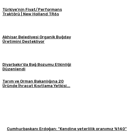
Türkiye’nin Fiyat/Performans
Traktörü | New Holland TR6s
Akhisar Belediyesi Organik Buğday
Üretimini Destekliyor
Diyarbakır’da Bağ Bozumu Etkinliği
Düzenlendi
Tarım ve Orman Bakanlığına 20
Üründe İhracat Kısıtlama Yetkisi...
Cumhurbaşkanı Erdoğan: “Kendine yeterlilik oranımız %140”