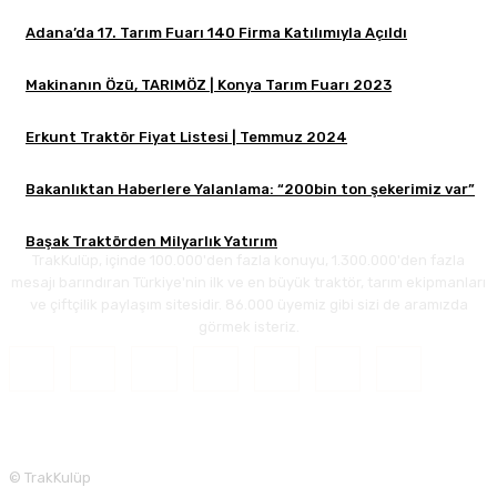
Adana’da 17. Tarım Fuarı 140 Firma Katılımıyla Açıldı
Makinanın Özü, TARIMÖZ | Konya Tarım Fuarı 2023
Erkunt Traktör Fiyat Listesi | Temmuz 2024
Bakanlıktan Haberlere Yalanlama: “200bin ton şekerimiz var”
Başak Traktörden Milyarlık Yatırım
TrakKulüp, içinde 100.000'den fazla konuyu, 1.300.000'den fazla
mesajı barındıran Türkiye'nin ilk ve en büyük traktör, tarım ekipmanları
ve çiftçilik paylaşım sitesidir. 86.000 üyemiz gibi sizi de aramızda
görmek isteriz.
© TrakKulüp