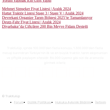
Yorum Yapmak İçin Giriş Yapın
Mehmet Şimşeker Fiyat Listesi | Aralık 2024
Hattat Traktör Listesi Stage 3 | Stage V | Aralık 2024
Devrekani Organize Tarım Bölgesi 2025’te Tamamlanıyor
Deutz-Fahr Fiyat Listesi | Aralık 2024
Diyarbakır’da Çiftçilere 200 Bin Meyve Fidanı Desteği
TrakKulüp, içinde 100.000'den fazla konuyu, 1.300.000'den fazla
mesajı barındıran Türkiye'nin ilk ve en büyük traktör, tarım ekipmanları
ve çiftçilik paylaşım sitesidir. 86.000 üyemiz gibi sizi de aramızda
görmek isteriz.
© TrakKulüp
Forum
Gizlilik Politikası
Hukuka Aykırılık Bildirimi
İletişim