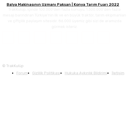
Balya Makinasının Uzmanı Paksan | Konya Tarım Fuarı 2022
TrakKulüp, içinde 100.000'den fazla konuyu, 1.300.000'den fazla
mesajı barındıran Türkiye'nin ilk ve en büyük traktör, tarım ekipmanları
ve çiftçilik paylaşım sitesidir. 86.000 üyemiz gibi sizi de aramızda
görmek isteriz.
© TrakKulüp
Forum
Gizlilik Politikası
Hukuka Aykırılık Bildirimi
İletişim