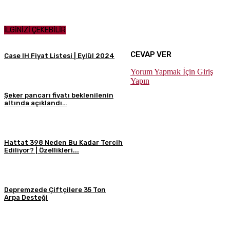
İLGİNİZİ ÇEKEBİLİR
CEVAP VER
Case IH Fiyat Listesi | Eylül 2024
Yorum Yapmak İçin Giriş
Yapın
Şeker pancarı fiyatı beklenilenin
altında açıklandı…
Hattat 398 Neden Bu Kadar Tercih
Ediliyor? | Özellikleri...
Depremzede Çiftçilere 35 Ton
Arpa Desteği