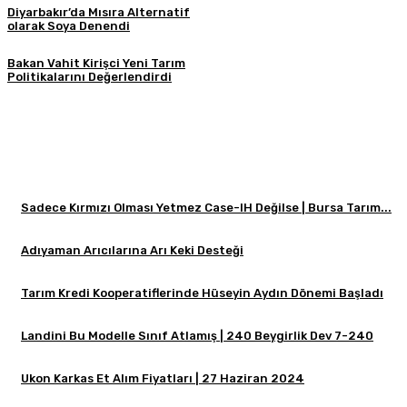
Diyarbakır’da Mısıra Alternatif
olarak Soya Denendi
Bakan Vahit Kirişci Yeni Tarım
Politikalarını Değerlendirdi
Sadece Kırmızı Olması Yetmez Case-IH Değilse | Bursa Tarım...
Adıyaman Arıcılarına Arı Keki Desteği
Tarım Kredi Kooperatiflerinde Hüseyin Aydın Dönemi Başladı
Landini Bu Modelle Sınıf Atlamış | 240 Beygirlik Dev 7-240
Ukon Karkas Et Alım Fiyatları | 27 Haziran 2024