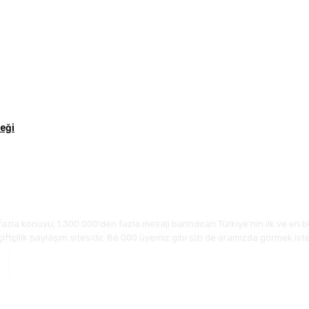
teği
fazla konuyu, 1.300.000'den fazla mesajı barındıran Türkiye'nin ilk ve en b
çiftçilik paylaşım sitesidir. 86.000 üyemiz gibi sizi de aramızda görmek iste