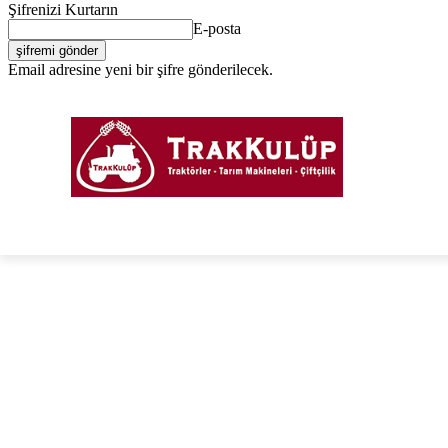
Şifrenizi Kurtarın
E-posta
Email adresine yeni bir şifre gönderilecek.
Giriş Yap / Kayıt Ol
PORTAL
FORUM
TRAKTÖRLER
TARIM EKIPM