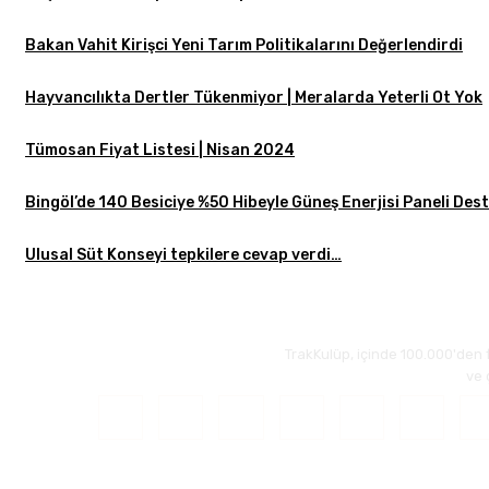
Bakan Vahit Kirişci Yeni Tarım Politikalarını Değerlendirdi
Hayvancılıkta Dertler Tükenmiyor | Meralarda Yeterli Ot Yok
Tümosan Fiyat Listesi | Nisan 2024
Bingöl’de 140 Besiciye %50 Hibeyle Güneş Enerjisi Paneli Des
Ulusal Süt Konseyi tepkilere cevap verdi…
TrakKulüp, içinde 100.000'den 
ve 