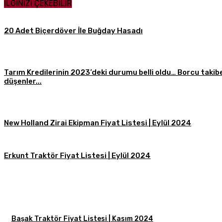
İLGİNİZİ ÇEKEBİLİR
20 Adet Biçerdöver İle Buğday Hasadı
Tarım Kredilerinin 2023’deki durumu belli oldu… Borcu takib
düşenler...
New Holland Zirai Ekipman Fiyat Listesi | Eylül 2024
Erkunt Traktör Fiyat Listesi | Eylül 2024
Başak Traktör Fiyat Listesi | Kasım 2024