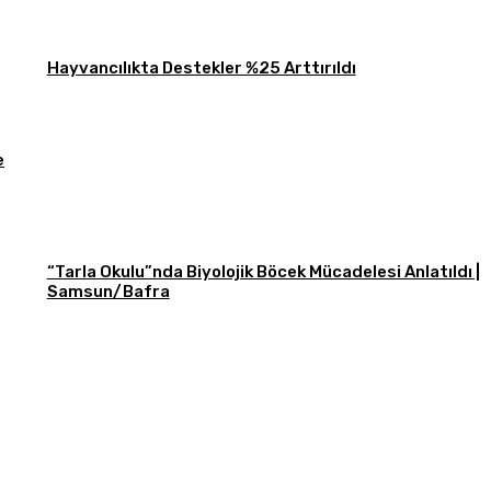
Hayvancılıkta Destekler %25 Arttırıldı
e
“Tarla Okulu”nda Biyolojik Böcek Mücadelesi Anlatıldı |
Samsun/Bafra