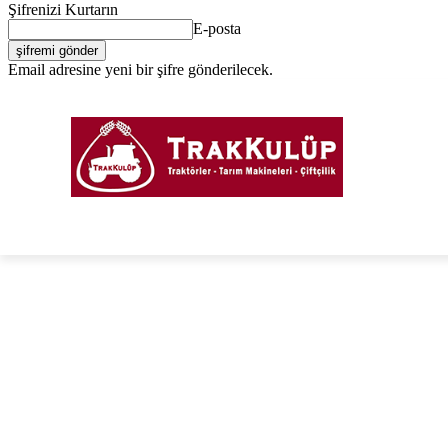
Şifrenizi Kurtarın
E-posta
Email adresine yeni bir şifre gönderilecek.
Giriş Yap / Kayıt Ol
PORTAL
FORUM
TRAKTÖRLER
TARIM EKIPM