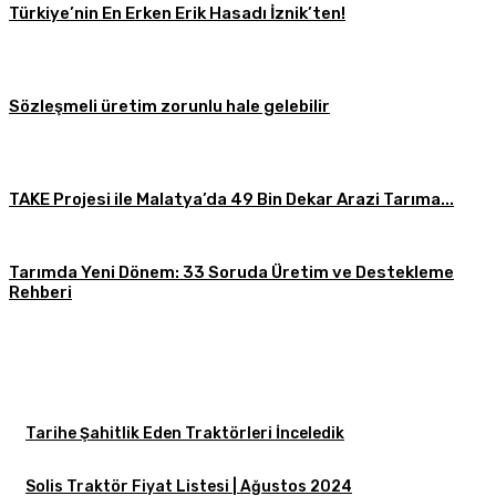
Türkiye’nin En Erken Erik Hasadı İznik’ten!
Sözleşmeli üretim zorunlu hale gelebilir
TAKE Projesi ile Malatya’da 49 Bin Dekar Arazi Tarıma...
Tarımda Yeni Dönem: 33 Soruda Üretim ve Destekleme
Rehberi
Tarihe Şahitlik Eden Traktörleri İnceledik
Solis Traktör Fiyat Listesi | Ağustos 2024