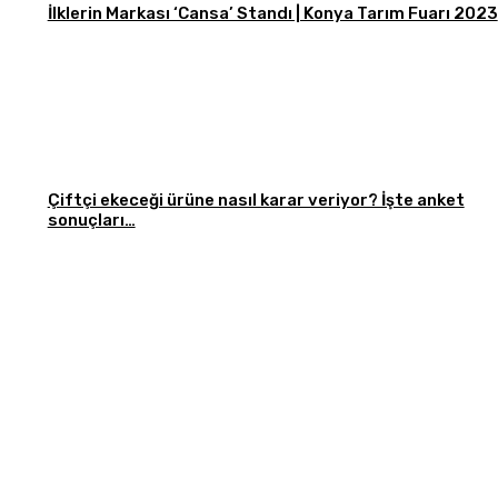
İlklerin Markası ‘Cansa’ Standı | Konya Tarım Fuarı 2023
Çiftçi ekeceği ürüne nasıl karar veriyor? İşte anket
sonuçları…