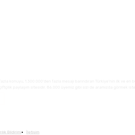
fazla konuyu, 1.300.000'den fazla mesajı barındıran Türkiye'nin ilk ve en b
çiftçilik paylaşım sitesidir. 86.000 üyemiz gibi sizi de aramızda görmek iste
lık Bildirimi
İletişim