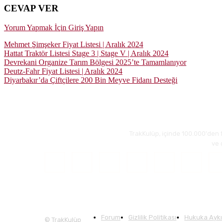
CEVAP VER
Yorum Yapmak İçin Giriş Yapın
Mehmet Şimşeker Fiyat Listesi | Aralık 2024
Hattat Traktör Listesi Stage 3 | Stage V | Aralık 2024
Devrekani Organize Tarım Bölgesi 2025’te Tamamlanıyor
Deutz-Fahr Fiyat Listesi | Aralık 2024
Diyarbakır’da Çiftçilere 200 Bin Meyve Fidanı Desteği
TrakKulüp, içinde 100.000'den 
ve 
Forum
Gizlilik Politikası
Hukuka Aykırı
© TrakKulüp