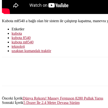
Kubota m8540 a bağlı olan bir sistem ile çalıştırıp kapatma, manevra 
Etiketler
kubota
kubota 8540
kubota m8540
teknoloji
uzaktan kumandalı traktör
Önceki İçerik
Dünya Rekoru! Massey Ferguson 8280 Pulluk Yarışı
Sonraki İçerik
5 Dozer İle 2.4 Metre Devasa Sürüm