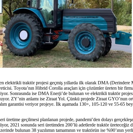
n elektrikli traktör projesi geçmiş yıllarda ilk olarak DMA (Derindere 
reticisi. Toyota’nın Hibrid Corolla araçları için çözümler üreten bir fi
le geçiyor. Sonrasında ise DMA Enerji’de bulunan ve elektrikli traktör pr
ruluyor. ZY’nin anlamı ise Ziraat Yol. Çünkü projede Ziraat GYO’nun or
lım garantisi veriyor projeye. İlk aşamada 130+, 105-120 ve 55-65 beyg
 seri üretime geçilmesi planlanan projede, pandemi’den dolayı gerçekleşe
yor, 2021 sonunda seri üretimden 200’lü adetlerde traktör üreteceğiz d
 üzerinde bulunan 38 yazılımın tamamının ve traktörün ise %90’ının yerli