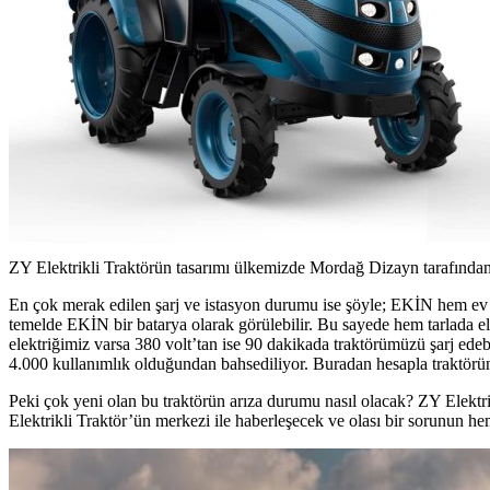
ZY Elektrikli Traktörün tasarımı ülkemizde Mordağ Dizayn tarafından
En çok merak edilen şarj ve istasyon durumu ise şöyle; EKİN hem ev el
temelde EKİN bir batarya olarak görülebilir. Bu sayede hem tarlada ele
elektriğimiz varsa 380 volt’tan ise 90 dakikada traktörümüzü şarj edebi
4.000 kullanımlık olduğundan bahsediliyor. Buradan hesapla traktörün 
Peki çok yeni olan bu traktörün arıza durumu nasıl olacak? ZY Elektr
Elektrikli Traktör’ün merkezi ile haberleşecek ve olası bir sorunun he