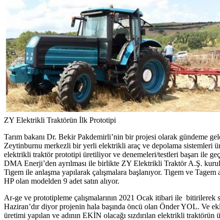
ZY Elektrikli Traktörün İlk Prototipi
Tarım bakanı Dr. Bekir Pakdemirli’nin bir projesi olarak gündeme gele
Zeytinburnu merkezli bir yerli elektrikli araç ve depolama sistemleri ü
elektrikli traktör prototipi üretiliyor ve denemeleri/testleri başarı i
DMA Enerji’den ayrılması ile birlikte ZY Elektrikli Traktör A.Ş. ku
Tigem ile anlaşma yapılarak çalışmalara başlanıyor. Tigem ve Tagem a
HP olan modelden 9 adet satın alıyor.
Ar-ge ve prototipleme çalışmalarının 2021 Ocak itibari ile bitirilerek
Haziran’dır diyor projenin hala başında öncü olan Önder YOL. Ve ekli
üretimi yapılan ve adının EKİN olacağı sızdırılan elektrikli traktörün