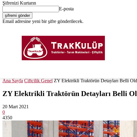
Şifrenizi Kurtarın
E-posta
Email adresine yeni bir şifre gönderilecek.
Giriş Yap / Kayıt Ol
PORTAL
FORUM
TRAKTÖRLER
TARIM EKIPM
Ana Sayfa
Çiftçilik Genel
ZY Elektrikli Traktörün Detayları Belli Ol
ZY Elektrikli Traktörün Detayları Belli O
20 Mart 2021
0
4350