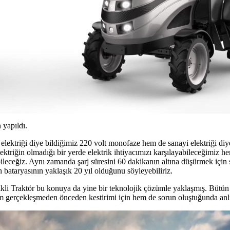
 yapıldı.
ektriği diye bildiğimiz 220 volt monofaze hem de sanayi elektriği diye b
ktriğin olmadığı bir yerde elektrik ihtiyacımızı karşılayabileceğimiz he
leceğiz. Aynı zamanda şarj süresini 60 dakikanın altına düşürmek için sa
bataryasının yaklaşık 20 yıl olduğunu söyleyebiliriz.
ikli Traktör bu konuya da yine bir teknolojik çözümle yaklaşmış. Bütün
m gerçekleşmeden önceden kestirimi için hem de sorun oluştuğunda anlık 