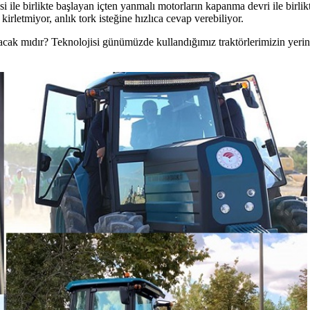
le birlikte başlayan içten yanmalı motorların kapanma devri ile birlikt
rletmiyor, anlık tork isteğine hızlıca cevap verebiliyor.
 olacak mıdır? Teknolojisi günümüzde kullandığımız traktörlerimizin yeri