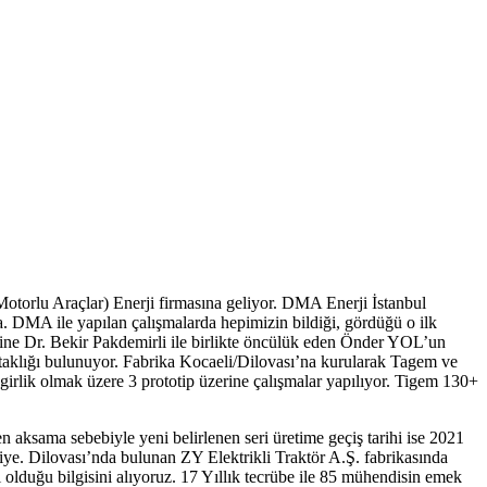
Motorlu Araçlar) Enerji firmasına geliyor. DMA Enerji İstanbul
rma. DMA ile yapılan çalışmalarda hepimizin bildiği, gördüğü o ilk
ojesine Dr. Bekir Pakdemirli ile birlikte öncülük eden Önder YOL’un
taklığı bulunuyor. Fabrika Kocaeli/Dilovası’na kurularak Tagem ve
irlik olmak üzere 3 prototip üzerine çalışmalar yapılıyor. Tigem 130+
n aksama sebebiyle yeni belirlenen seri üretime geçiş tarihi ise 2021
iye. Dilovası’nda bulunan ZY Elektrikli Traktör A.Ş. fabrikasında
 olduğu bilgisini alıyoruz. 17 Yıllık tecrübe ile 85 mühendisin emek