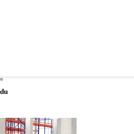
ANLARI
ÇIFTÇILIK
du
ldu