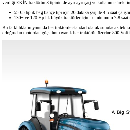
verdiği EKİN traktörün 3 tipinin de ayrı ayrı şarj ve kullanım sürele
55-65 hplik bağ bahçe tipi için 20 dakika şarj ile 4-5 saat çalış
130+ ve 120 Hp lik büyük traktörler için ise minimum 7-8 saat 
Bu farklılıkların yanında her traktörde standart olarak sunulacak tekn
ddoğrudan motordan güç alınmayarak her traktörün üzerine 800 Volt DC i