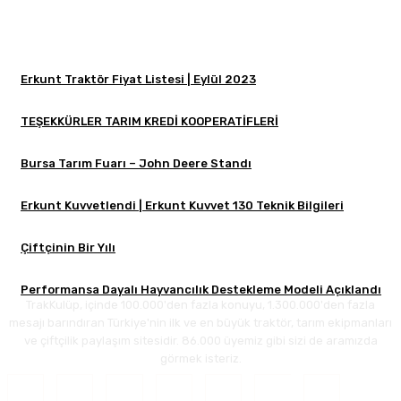
Erkunt Traktör Fiyat Listesi | Eylül 2023
TEŞEKKÜRLER TARIM KREDİ KOOPERATİFLERİ
Bursa Tarım Fuarı – John Deere Standı
Erkunt Kuvvetlendi | Erkunt Kuvvet 130 Teknik Bilgileri
Çiftçinin Bir Yılı
Performansa Dayalı Hayvancılık Destekleme Modeli Açıklandı
TrakKulüp, içinde 100.000'den fazla konuyu, 1.300.000'den fazla
mesajı barındıran Türkiye'nin ilk ve en büyük traktör, tarım ekipmanları
ve çiftçilik paylaşım sitesidir. 86.000 üyemiz gibi sizi de aramızda
görmek isteriz.