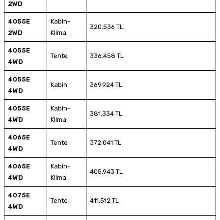
2WD
4055E
Kabin-
320.536 TL
2WD
Klima
4055E
Tente
336.458 TL
4WD
4055E
Kabin
369.924 TL
4WD
4055E
Kabin-
381.334 TL
4WD
Klima
4065E
Tente
372.041 TL
4WD
4065E
Kabin-
405.943 TL
4WD
Klima
4075E
Tente
411.512 TL
4WD