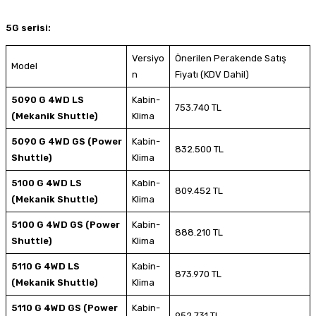
5G serisi:
Versiyo
Önerilen Perakende Satış
Model
n
Fiyatı (KDV Dahil)
5090 G 4WD LS
Kabin-
753.740 TL
(Mekanik Shuttle)
Klima
5090 G 4WD GS (Power
Kabin-
832.500 TL
Shuttle)
Klima
5100 G 4WD LS
Kabin-
809.452 TL
(Mekanik Shuttle)
Klima
5100 G 4WD GS (Power
Kabin-
888.210 TL
Shuttle)
Klima
5110 G 4WD LS
Kabin-
873.970 TL
(Mekanik Shuttle)
Klima
5110 G 4WD GS (Power
Kabin-
952.731 TL