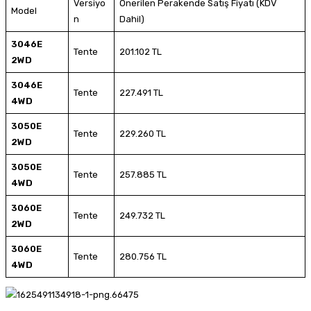
Versiyo
Önerilen Perakende Satış Fiyatı (KDV
Model
n
Dahil)
3046E
Tente
201.102 TL
2WD
3046E
Tente
227.491 TL
4WD
3050E
Tente
229.260 TL
2WD
3050E
Tente
257.885 TL
4WD
3060E
Tente
249.732 TL
2WD
3060E
Tente
280.756 TL
4WD