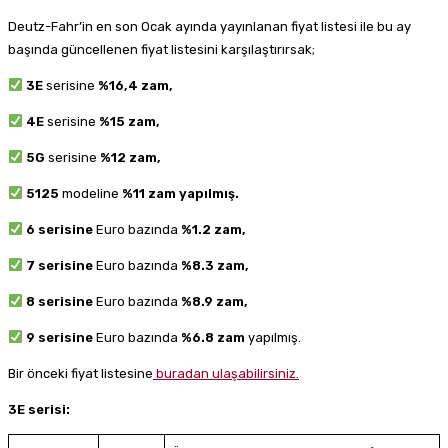
Deutz-Fahr’in en son Ocak ayında yayınlanan fiyat listesi ile bu ay
başında güncellenen fiyat listesini karşılaştırırsak;
3E
serisine
%16,4 zam,
4E
serisine
%15 zam,
5G
serisine
%12 zam,
5125
modeline
%11
zam yapılmış.
6 serisine
Euro bazında
%1.2 zam,
7 serisine
Euro bazında
%8.3 zam,
8 serisine
Euro bazında
%8.9 zam,
9 serisine
Euro bazında
%6.8 zam
yapılmış.
Bir önceki fiyat listesine
buradan ulaşabilirsiniz.
3E serisi: