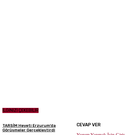
İLGİNİZİ ÇEKEBİLİR
CEVAP VER
TARSİM Heyeti Erzurum’da
Görüşmeler Gerçekleştirdi
Yorum Yapmak İçin Giriş