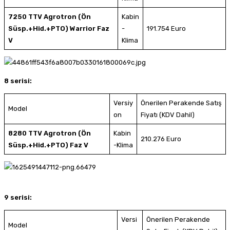
7250 TTV Agrotron (Ön
Kabin
Süsp.+Hid.+PTO) Warrior Faz
-
191.754 Euro
V
Klima
8 serisi:
Versiy
Önerilen Perakende Satış
Model
on
Fiyatı (KDV Dahil)
8280 TTV Agrotron (Ön
Kabin
210.276 Euro
Süsp.+Hid.+PTO) Faz V
-Klima
9 serisi:
Versi
Önerilen Perakende
Model