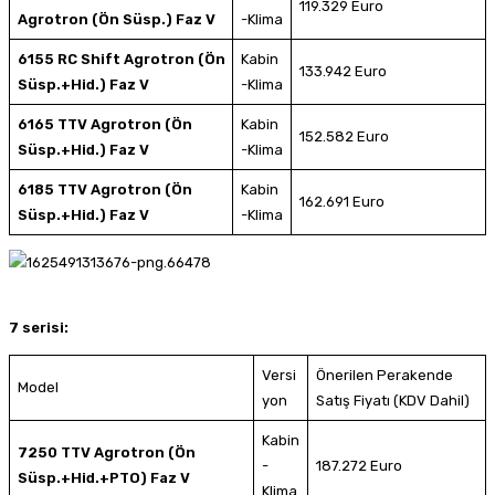
119.329 Euro
Agrotron (Ön Süsp.) Faz V
-Klima
6155 RC Shift Agrotron (Ön
Kabin
133.942 Euro
Süsp.+Hid.) Faz V
-Klima
6165 TTV Agrotron (Ön
Kabin
152.582 Euro
Süsp.+Hid.) Faz V
-Klima
6185 TTV Agrotron (Ön
Kabin
162.691 Euro
Süsp.+Hid.) Faz V
-Klima
7 serisi:
Versi
Önerilen Perakende
Model
yon
Satış Fiyatı (KDV Dahil)
Kabin
7250 TTV Agrotron (Ön
-
187.272 Euro
Süsp.+Hid.+PTO) Faz V
Klima