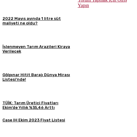
Yapın
2022 Mayıs ayında 1 litre süt
maliyeti ne oldu?
İşlenmeyen Tarım Arazileri Kiraya
Verilecek
Gölpınar Hitit Barajı Dünya Mirası
Listesi’nde!
TÜİK: Tarım Üretici Fiyatları
Ekim’de Yıllık %35,46 Arttı
Case IH Ekim 2023 Fiyat Listesi