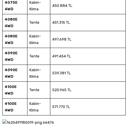
4075E
Kabin-
450.884 TL
4WD
Klima
4080E
Tente
451.315 TL
4WD
4080E
Kabin-
497.698 TL
4WD
Klima
4090E
Tente
491.454 TL
4WD
4090E
Kabin-
539.381 TL
4WD
Klima
4100E
Tente
520.965 TL
4WD
4100E
Kabin-
571.770 TL
4WD
Klima