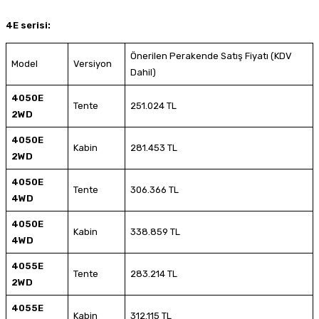
4E serisi:
Önerilen Perakende Satış Fiyatı (KDV
Model
Versiyon
Dahil)
4050E
Tente
251.024 TL
2WD
4050E
Kabin
281.453 TL
2WD
4050E
Tente
306.366 TL
4WD
4050E
Kabin
338.859 TL
4WD
4055E
Tente
283.214 TL
2WD
4055E
Kabin
312.115 TL