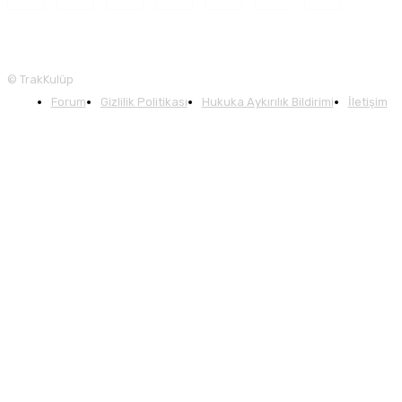
© TrakKulüp
Forum
Gizlilik Politikası
Hukuka Aykırılık Bildirimi
İletişim