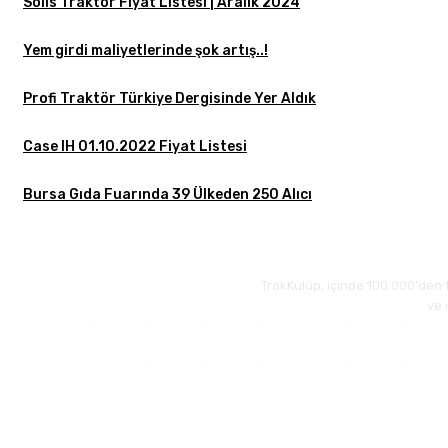
Solis Traktör Fiyat Listesi | Aralık 2024
Yem girdi maliyetlerinde şok artış..!
Profi Traktör Türkiye Dergisinde Yer Aldık
Case IH 01.10.2022 Fiyat Listesi
Bursa Gıda Fuarında 39 Ülkeden 250 Alıcı
TrakKulüp, içinde 100.000'den 
ve 