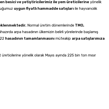
esici ve yetiştiricilerimiz ile yem üreticilerine
yönelik
lduğumuz
uygun fiyatlı hammadde satışları
ile hayvancılık
beklenmektedir.
Normal üretim dönemlerinde
TMO,
ihazırda arpa hasadının ülkemizin belirli yörelerinde başlamış
022
hasadının tamamlanmasını
müteakip
arpa satışlarımıza
eticilerine yönelik olarak Mayıs ayında 225 bin ton mısır