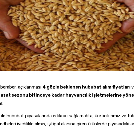
 beraber, açıklanması
4 gözle beklenen hububat alım fiyatları
v
sat sezonu bitinceye kadar hayvancılık işletmelerine yönel
ı:
rı ile hububat piyasalarında istikrarı sağlamakta, üreticilerimiz ve 
rleri ivedilikle almış, iştigal alanına giren ürünlerde piyasadaki a