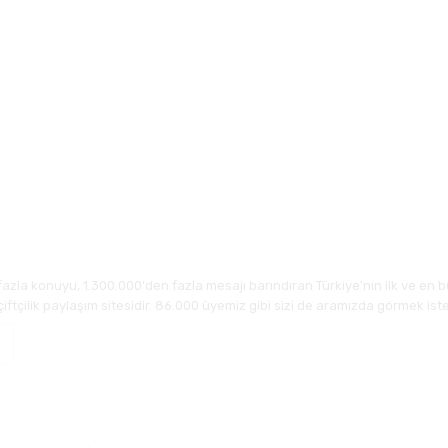
fazla konuyu, 1.300.000'den fazla mesajı barındıran Türkiye'nin ilk ve en b
çiftçilik paylaşım sitesidir. 86.000 üyemiz gibi sizi de aramızda görmek iste