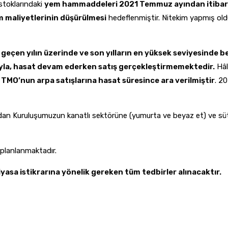
toklarındaki
yem hammaddeleri 2021 Temmuz ayından itibaren b
 maliyetlerinin düşürülmesi
hedeflenmiştir. Nitekim yapmış o
eçen yılın üzerinde ve son yılların en yüksek seviyesinde 
ıyla, hasat devam ederken satış gerçekleştirmemektedir.
Hâl
TMO’nun arpa satışlarına hasat süresince ara verilmiştir
. 2
 Kuruluşumuzun kanatlı sektörüne (yumurta ve beyaz et) ve süt ür
 planlanmaktadır.
asa istikrarına yönelik gereken tüm tedbirler alınacaktır.
.”