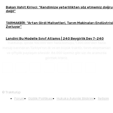
Bakan Vahit Kirişci: “Kendimize yeterlilikten söz etmemiz doğru
değil”
TARMAKBİR: “Artan Girdi Maliyetleri, Tarım Makinaları Endüstrisi
Zorluyor”
Landini Bu Modelle Sınıf Atlamış | 240 Beygirlik Dev 7-240
TrakKulüp, içinde 100.000'den fazla konuyu, 1.300.000'den fazla
mesajı barındıran Türkiye'nin ilk ve en büyük traktör, tarım ekipmanları
ve çiftçilik paylaşım sitesidir. 86.000 üyemiz gibi sizi de aramızda
görmek isteriz.
© TrakKulüp
Forum
Gizlilik Politikası
Hukuka Aykırılık Bildirimi
İletişim