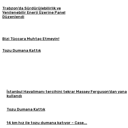
Trabzon’da Sürdürülebilirlik ve
Yenilenebilir Enerji Üzerine Panel
Düzenlendi
Bizi Tüccara Muhtaç Etmeyin!
Tozu Dumana Kattık
İstanbul Havalimanı tercihini tekrar Massey Ferguson’dan yana
kullandı
Tozu Dumana Kattık
14 km hız ile tozu dumana katıyor – Case...