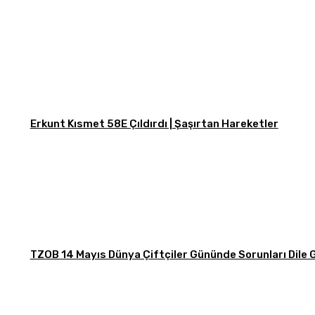
Erkunt Kısmet 58E Çıldırdı | Şaşırtan Hareketler
TZOB 14 Mayıs Dünya Çiftçiler Gününde Sorunları Dile G