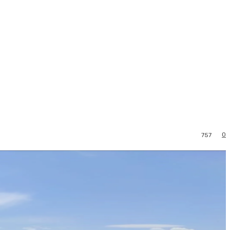
0
757