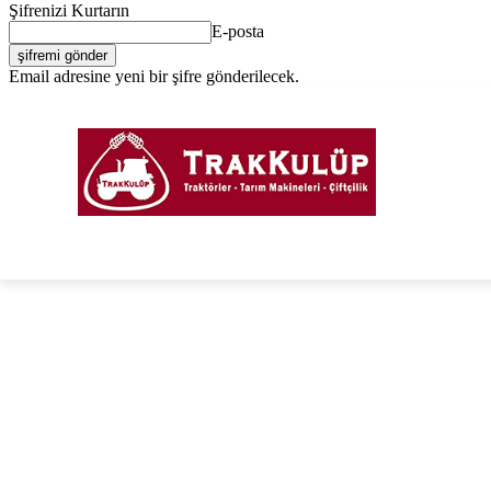
Şifrenizi Kurtarın
E-posta
Email adresine yeni bir şifre gönderilecek.
Giriş Yap / Kayıt Ol
PORTAL
FORUM
TRAKTÖRLER
TARIM EKIPM