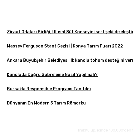
Ziraat Odaları Birliği, Ulusal Süt Konseyini sert şekilde eleşti
Massey Ferguson Stant Gezisi | Konya Tarım Fuarı 2022
Ankara Büyükşehir Belediyesi ilk kanola tohum desteğini ve
Kanolada Doğru Gübreleme Nasıl Yapılmalı?
Bursa’da Responsible Programı Tanıtıldı
Dünyanın En Modern 5 Tarım Römorku
TrakKulüp, içinde 100.000'den 