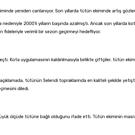
iminde yeniden canlanıyor. Son yıllarda tütün ekiminde artış gözlene
 nedeniyle 2000’li yılların başında azalmıştı. Ancak son yıllarda ko
ün fideleriyle verimli bir sezon geçirmeyi hedefliyor.
çti. Kota uygulamasının kaldırılmasıyla birlikte çiftçiler, tütün ekimi
 açıklamada, tütünün Selendi topraklarında en kaliteli şekilde yetişti
çmesini diledi.
 büyük ölçüde tütüne bağlı olduğunu ifade etti. Tütün ekiminin masraf