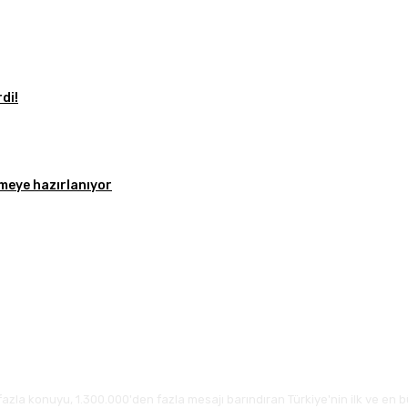
rdi!
rmeye hazırlanıyor
fazla konuyu, 1.300.000'den fazla mesajı barındıran Türkiye'nin ilk ve en b