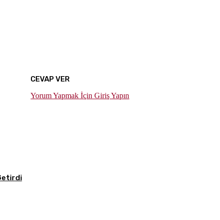
CEVAP VER
Yorum Yapmak İçin Giriş Yapın
etirdi