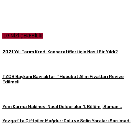
Paylaş
İLGİNİZİ ÇEKEBİLİR
2021 Yılı Tarım Kredi Kooperatifleri için Nasıl Bir Yıldı?
TZOB Başkanı Bayraktar: “Hububat Alım Fiyatları Revize
Edilmeli
Yem Karma Makinesi Nasıl Doldurulur 1. Bölüm | Saman...
Yozgat’ta Çiftçiler Mağdur: Dolu ve Selin Yaraları Sarılmadı