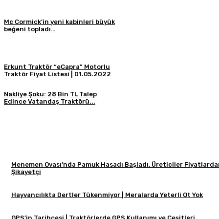
Mc Cormick’in yeni kabinleri büyük
beğeni topladı…
Erkunt Traktör “eCapra” Motorlu
Traktör Fiyat Listesi | 01.05.2022
Nakliye Şoku: 28 Bin TL Talep
Edince Vatandaş Traktörü...
Menemen Ovası’nda Pamuk Hasadı Başladı, Üreticiler Fiyatlard
Şikayetçi
Hayvancılıkta Dertler Tükenmiyor | Meralarda Yeterli Ot Yok
GPS’in Tarihçesi | Traktörlerde GPS Kullanımı ve Çeşitleri