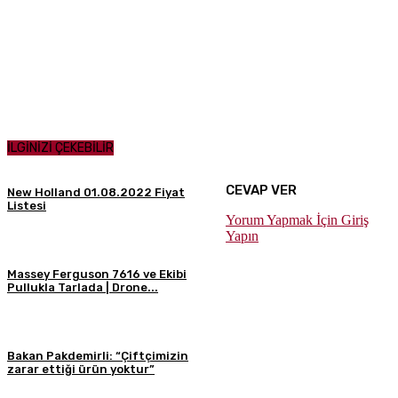
İLGİNİZİ ÇEKEBİLİR
CEVAP VER
New Holland 01.08.2022 Fiyat
Listesi
Yorum Yapmak İçin Giriş
Yapın
Massey Ferguson 7616 ve Ekibi
Pullukla Tarlada | Drone...
Bakan Pakdemirli: “Çiftçimizin
zarar ettiği ürün yoktur”