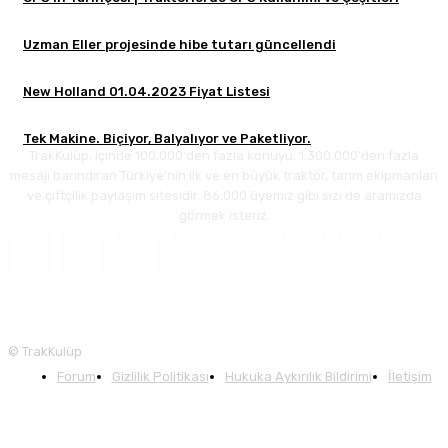
Uzman Eller projesinde hibe tutarı güncellendi
New Holland 01.04.2023 Fiyat Listesi
Tek Makine. Biçiyor, Balyalıyor ve Paketliyor.
TrakKulüp, içinde 100.000'den fazla konuyu, 1.300.000'den fazla
mesajı barındıran Türkiye'nin ilk ve en büyük traktör, tarım ekipmanları
ve çiftçilik paylaşım sitesidir. 86.000 üyemiz gibi sizi de aramızda
görmek isteriz.
© TrakKulüp
Forum
Gizlilik Politikası
Hukuka Aykırılık Bildirimi
İletişim