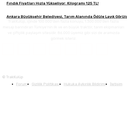
Fındık Fiyatları Hızla Yükseliyor: Kilogramı 125 TL!
Ankara Büyükşehir Belediyesi, Tarım Alanında Ödüle Layık Görül
TrakKulüp, içinde 100.000'den fazla konuyu, 1.300.000'den fazla
mesajı barındıran Türkiye'nin ilk ve en büyük traktör, tarım ekipmanları
ve çiftçilik paylaşım sitesidir. 86.000 üyemiz gibi sizi de aramızda
görmek isteriz.
© TrakKulüp
Forum
Gizlilik Politikası
Hukuka Aykırılık Bildirimi
İletişim