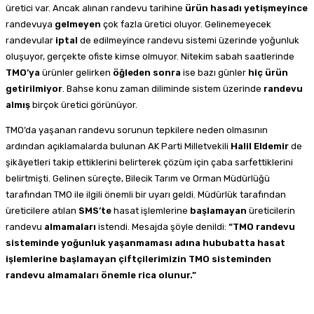
üretici var. Ancak alınan randevu tarihine
ürün
hasadı
yetişmeyince
randevuya
gelmeyen
çok fazla üretici oluyor. Gelinemeyecek
randevular
iptal
de edilmeyince randevu sistemi üzerinde yoğunluk
oluşuyor, gerçekte ofiste kimse olmuyor. Nitekim sabah saatlerinde
TMO’ya
ürünler gelirken
öğleden sonra
ise bazı günler
hiç ürün
getirilmiyor
. Bahse konu zaman diliminde sistem üzerinde
randevu
almış
birçok üretici görünüyor.
TMO’da yaşanan randevu sorunun tepkilere neden olmasının
ardından açıklamalarda bulunan AK Parti Milletvekili
Halil Eldemir
de
şikâyetleri takip ettiklerini belirterek çözüm için çaba sarfettiklerini
belirtmişti. Gelinen süreçte, Bilecik Tarım ve Orman Müdürlüğü
tarafından TMO ile ilgili önemli bir uyarı geldi. Müdürlük tarafından
üreticilere atılan
SMS’te
hasat işlemlerine
başlamayan
üreticilerin
randevu
almamaları
istendi. Mesajda şöyle denildi:
“TMO randevu
sisteminde yoğunluk yaşanmaması adına hububatta hasat
işlemlerine başlamayan çiftçilerimizin TMO sisteminden
randevu almamaları önemle rica olunur.”