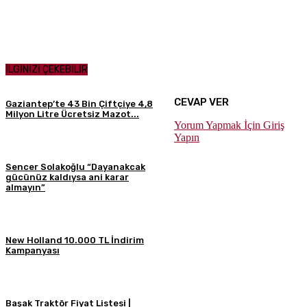
İLGİNİZİ ÇEKEBİLİR
CEVAP VER
Gaziantep’te 43 Bin Çiftçiye 4,8
Milyon Litre Ücretsiz Mazot...
Yorum Yapmak İçin Giriş
Yapın
Sencer Solakoğlu “Dayanakcak
gücünüz kaldıysa ani karar
almayın”
New Holland 10.000 TL İndirim
Kampanyası
Başak Traktör Fiyat Listesi |