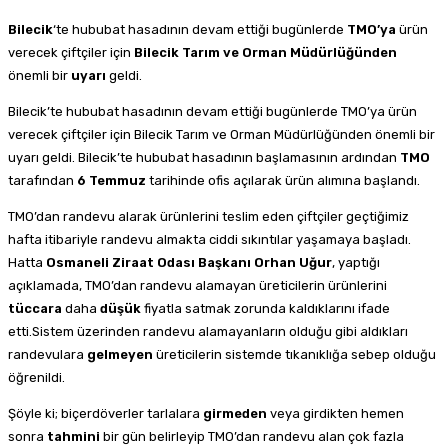
Bilecik
‘te hububat hasadının devam ettiği bugünlerde
TMO’ya
ürün
verecek çiftçiler için
Bilecik Tarım ve Orman
Müdürlüğünden
önemli bir
uyarı
geldi.
Bilecik’te hububat hasadının devam ettiği bugünlerde TMO’ya ürün
verecek çiftçiler için Bilecik Tarım ve Orman Müdürlüğünden önemli bir
uyarı geldi. Bilecik’te hububat hasadının başlamasının ardından
TMO
tarafından
6
Temmuz
tarihinde ofis açılarak ürün alımına başlandı.
TMO’dan randevu alarak ürünlerini teslim eden çiftçiler geçtiğimiz
hafta itibariyle randevu almakta ciddi sıkıntılar yaşamaya başladı.
Hatta
Osmaneli
Ziraat
Odası Başkanı Orhan
Uğur
, yaptığı
açıklamada, TMO’dan randevu alamayan üreticilerin ürünlerini
tüccara
daha
düşük
fiyatla satmak zorunda kaldıklarını ifade
etti.Sistem üzerinden randevu alamayanların olduğu gibi aldıkları
randevulara
gelmeyen
üreticilerin sistemde tıkanıklığa sebep olduğu
öğrenildi.
Şöyle ki; biçerdöverler tarlalara
girmeden
veya girdikten hemen
sonra
tahmini
bir gün belirleyip TMO’dan randevu alan çok fazla