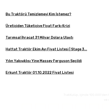
Bu Traktörü Temizlemeyi Kim İstemez?
Üreticiden Tüketiciye Fiyat Farkı Krizi
Tarımsal İhracat 31 Milyar Dolara Ulaştı
Hattat Traktör Ekim Ayı Fiyat Listesi | Stage 3...
Yılın Yakışıklısı Yine Massey Ferguson Seçildi
Erkunt Traktör 01.10.2022 Fiyat Listesi
TrakKulüp, içinde 100.000'den 
ve 