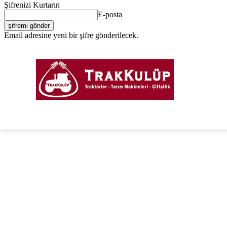
Şifrenizi Kurtarın
E-posta
Email adresine yeni bir şifre gönderilecek.
Giriş Yap / Kayıt Ol
PORTAL
FORUM
TRAKTÖRLER
TARIM EKIPM