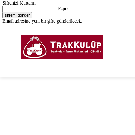
Şifrenizi Kurtarın
E-posta
Email adresine yeni bir şifre gönderilecek.
Giriş Yap / Kayıt Ol
PORTAL
FORUM
TRAKTÖRLER
TARIM EKIPM