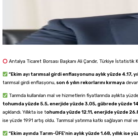
Antalya Ticaret Borsası Başkanı Ali Çandır, Türkiye İstatistik
“Ekim ayı tarımsal girdi enflasyonunu aylık yüzde 4.17, yıl
tarımsal girdi enflasyonu,
son 6 yılın rekorlarını kırmaya
devam 
Tarımda kullanılan mal ve hizmetlerin fiyatlarında aylıkta yüzde 4
tohumda yüzde 5.5, enerjide yüzde 3.05, gübrede yüzde 14.
açıklandı. Yıllıkta ise t
ohumda yüzde 12.11, enerjide yüzde 26.
ise yüzde 19.91 artış oldu. Tarımsal yatırıma katkı sağlayan mal ve hi
“Ekim ayında Tarım-ÜFE’nin aylık yüzde 1.68, yıllık ise yüz