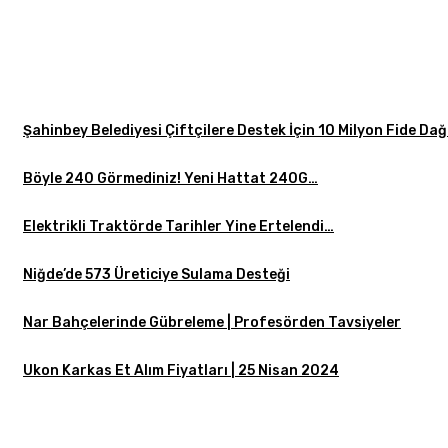
Şahinbey Belediyesi Çiftçilere Destek İçin 10 Milyon Fide Dağ
Böyle 240 Görmediniz! Yeni Hattat 240G…
Elektrikli Traktörde Tarihler Yine Ertelendi…
Niğde’de 573 Üreticiye Sulama Desteği
Nar Bahçelerinde Gübreleme | Profesörden Tavsiyeler
Ukon Karkas Et Alım Fiyatları | 25 Nisan 2024