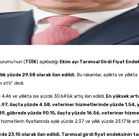
 Kurumu’nun (
TÜİK
) açıkladığı
Ekim ayı Tarımsal Girdi Fiyat Ende
lık yüzde 29.58 olarak ilan edildi.
Bu rakamlar, aylıkta ve yıllıkta
etti” dedi.
.46 ve yıllıkta ise yüzde 30.64’lük artış ilan edildi.
En yüksek artı
97, ilaçta yüzde 4.58, veteriner hizmetlerinde yüzde 1.54,
89, gübrede yüzde 90.15, ilaçta yüzde 16.56, veteriner hizm
zmetlerin fiyatlarında aylık yüzde 2.37 ve yıllık yüzde 23.17’lik artış
de 23.10 olarak ilan edildi.
Tarımsal girdi fiyat endeksinin t