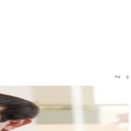
0
912