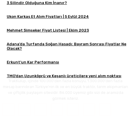
3 Silindir Olduğuna Kim İnanır?
Ukon Karkas Et Alım Fiyatları | 5 Eylül 2024
Mehmet Şimşeker Fiyat Listesi | Ekim 2023
Adana’da Turfanda Soğan Hasadı: Bayram Sonrası Fiyatlar Ne
Olacak?
Erkunt’un Kar Performansı
TMO’dan Uzunköprü ve Keşanlı üreticilere yeni alım noktası
TrakKulüp, içinde 100.000'den fazla konuyu, 1.300.000'den fazla
mesajı barındıran Türkiye'nin ilk ve en büyük traktör, tarım ekipmanları
ve çiftçilik paylaşım sitesidir. 86.000 üyemiz gibi sizi de aramızda
görmek isteriz.