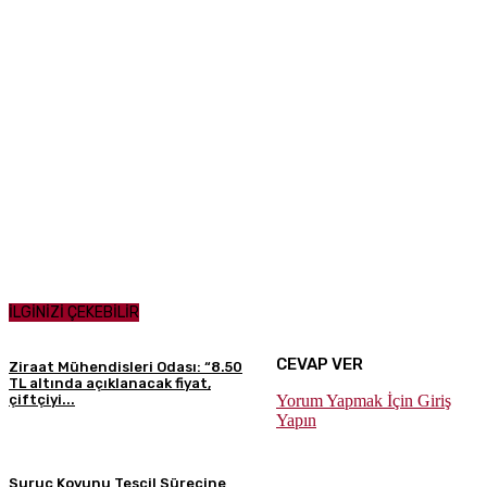
İLGİNİZİ ÇEKEBİLİR
CEVAP VER
Ziraat Mühendisleri Odası: “8.50
TL altında açıklanacak fiyat,
Yorum Yapmak İçin Giriş
çiftçiyi...
Yapın
Suruç Koyunu Tescil Sürecine