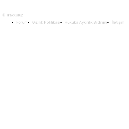
© TrakKulüp
Forum
Gizlilik Politikası
Hukuka Aykırılık Bildirimi
İletişim