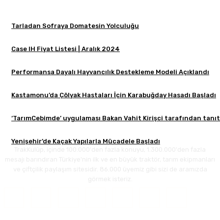
Tarladan Sofraya Domatesin Yolculuğu
Case IH Fiyat Listesi | Aralık 2024
Performansa Dayalı Hayvancılık Destekleme Modeli Açıklandı
Kastamonu’da Çölyak Hastaları İçin Karabuğday Hasadı Başladı
‘TarımCebimde’ uygulaması Bakan Vahit Kirişci tarafından tanıt
Yenişehir’de Kaçak Yapılarla Mücadele Başladı
TrakKulüp, içinde 100.000'den fazla konuyu, 1.300.000'den fazla
mesajı barındıran Türkiye'nin ilk ve en büyük traktör, tarım ekipmanları
ve çiftçilik paylaşım sitesidir. 86.000 üyemiz gibi sizi de aramızda
görmek isteriz.